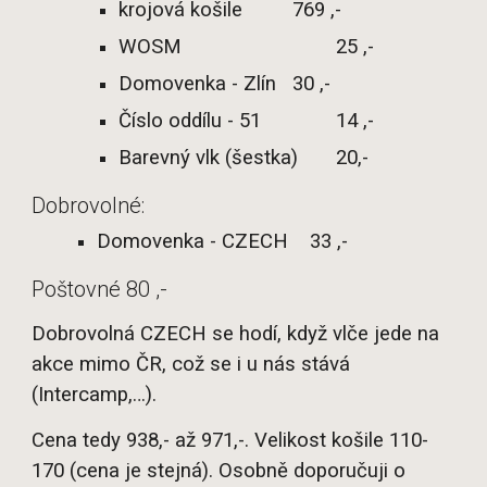
krojová košile
769 ,-
WOSM
25 ,-
Domovenka - Zlín
30 ,-
Číslo oddílu - 51
14 ,-
Barevný vlk (šestka)
20,-
D
obrovolné:
Domovenka -
CZECH 33 ,-
Poštovné 80 ,-
Dobrovolná CZECH se hodí, když vlče jede na
akce mimo ČR, což se i u nás stává
(Intercamp,…).
Cena tedy 938,- až 971,-. Velikost košile 110-
170 (cena je stejná). Osobně doporučuji o